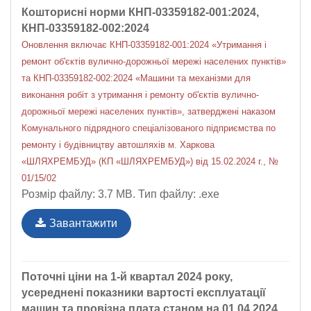
Кошторисні норми КНП-03359182-001:2024,
КНП-03359182-002:2024
Оновлення включає КНП-03359182-001:2024 «Утримання і
ремонт об'єктів вулично-дорожньої мережі населених пунктів»
та КНП-03359182-002:2024 «Машини та механізми для
виконання робіт з утримання і ремонту об'єктів вулично-
дорожньої мережі населених пунктів», затверджені наказом
Комунального підрядного спеціалізованого підприємства по
ремонту і будівництву автошляхів м. Харкова
«ШЛЯХРЕМБУД» (КП «ШЛЯХРЕМБУД») від 15.02.2024 г., №
01/15/02
Розмір файлу: 3.7 MB. Тип файлу: .exe
Завантажити
Поточні ціни на 1-й квартал 2024 року,
усереднені показники вартості експлуатації
машин та провізна плата станом на 01.04.2024